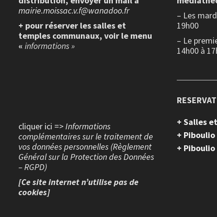
distribution, envoyer un mail à
médiathè
mairie.moissac.v.f@wanadoo.fr
– Les mardi
+ pour réserver les salles et
19h00
temples communaux, voir le menu
– Le premi
«
informations »
14h00 à 17
RESERVAT
+ Salles 
cliquer ici =>
Informations
+ Piboulio
complémentaires sur le traitement de
vos données personnelles (Règlement
+ Piboulio
Général sur la Protection des Données
– RGPD)
[Ce site internet n’utilise pas de
cookies]