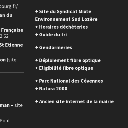
ourg.fr/
+ Site du Syndicat Mixte
ean du
Environnement Sud Lozère
+ Horaires déchèteries
e Française
+ Guide du tri
2 62
St Etienne
+ Gendarmeries
ion
(site
+ Déploiement fibre optique
+ Eligibilité fibre optique
+ Parc National des Cévennes
+ Natura 2000
+ Ancien site internet de la mairie
oman –
site
 Pont