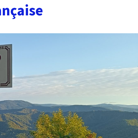
ançaise