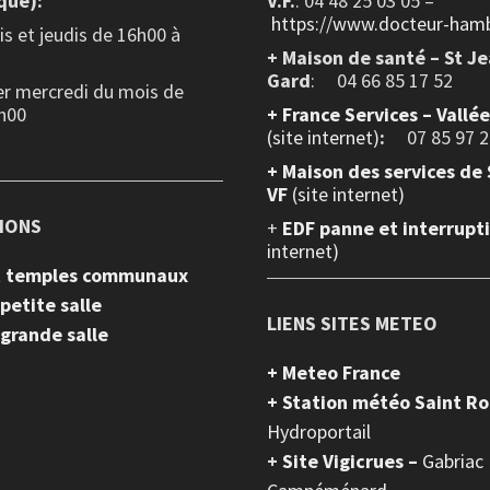
que):
V.F.
: 04 48 25 03 05 –
https://www.docteur-hamb
s et jeudis de 16h00 à
+ Maison de santé – St J
Gard
: 04 66 85 17 52
er mercredi du mois de
h00
+
France Services – Vallé
(site internet)
:
07 85 97 2
+ Maison des services de 
VF
(site internet)
IONS
+
EDF panne et interrupt
internet)
et temples communaux
 petite salle
LIENS SITES METEO
 grande salle
+ Meteo France
+ Station météo Saint R
Hydroportail
+
Site Vigicrues –
Gabriac