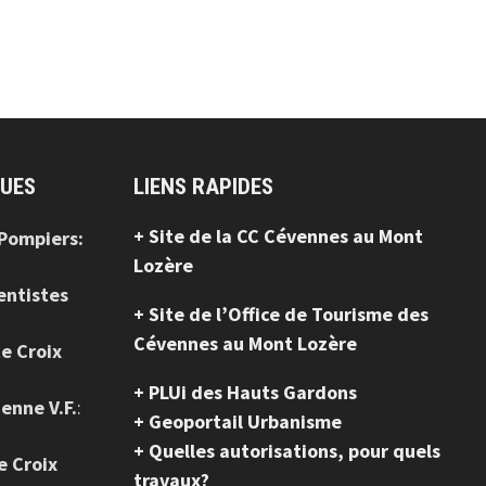
QUES
LIENS RAPIDES
+ Site de la CC Cévennes au Mont
 Pompiers:
Lozère
entistes
+ Site de l’Office de Tourisme des
Cévennes au Mont Lozère
te Croix
+ PLUi des Hauts Gardons
ienne V.F.
:
+ Geoportail Urbanisme
+ Quelles autorisations, pour quels
e Croix
travaux?