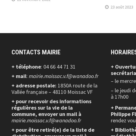
23 août 2023
CONTACTS MAIRIE
HORAIRE
+ téléphone
: 04 66 44 71 31
+ Ouvertu
secrétaria
+ mail
:
mairie.moissac.v.f@wanadoo.fr
– le mercr
+ adresse postale:
1850A route de la
– le jeudi 
Vallée française – 48110 Moissac VF
à 17h00
+ pour recevoir des informations
régulières sur la vie de la
+ Permane
commune, envoyer un mail à
Philippe F
mairie.moissac.v.f@wanadoo.fr
rendez vou
+ pour être retiré(e) de la liste de
+ Biblioth