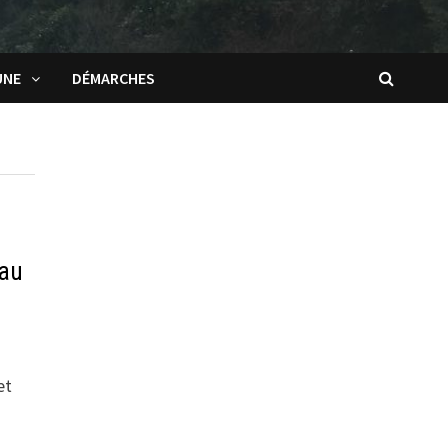
UNE
DÉMARCHES
eau
et