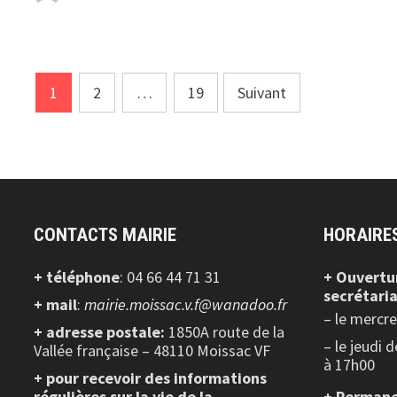
Navigation
1
2
…
19
Suivant
des
articles
CONTACTS MAIRIE
HORAIRE
+ téléphone
: 04 66 44 71 31
+ Ouvertu
secrétaria
+ mail
:
mairie.moissac.v.f@wanadoo.fr
– le mercr
+ adresse postale:
1850A route de la
– le jeudi 
Vallée française – 48110 Moissac VF
à 17h00
+ pour recevoir des informations
régulières sur la vie de la
+ Permane