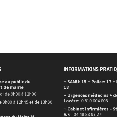
S
INFORMATIONS PRATI
re au public
du
+ SAMU: 15 + Police: 17 +
t de mairie
:
18
edi de 9h00 à 12h00
+ Urgences médecins + d
Lozère
: 0 810 604 608
de 9h00 à 12h45 et de 13h30
+ Cabinet Infirmières
–
S
V.F.
:
04 48 88 97 27
nces du Maire M.