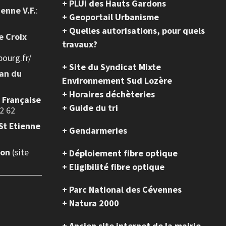
+ PLUi des Hauts Gardons
ienne V.F.
:
+ Geoportail Urbanisme
+ Quelles autorisations, pour quels
e Croix
travaux?
ourg.fr/
+ Site du Syndicat Mixte
ean du
Environnement Sud Lozère
+ Horaires déchèteries
e Française
+ Guide du tri
2 62
St Etienne
+ Gendarmeries
ion
(site
+ Déploiement fibre optique
+ Eligibilité fibre optique
+ Parc National des Cévennes
+ Natura 2000
+ Ancien site internet de la mairie