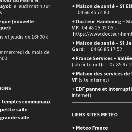
layol
: le jeudi matin sur
+ Maison de santé – St Et
s
04 66 45 74 80
èque (nouvelle
+
Docteur Hambourg – St
que):
V.F.
: 04 48 25 03 05 –
https://www.docteur-hamb
s et jeudis de 16h00 à
+ Maison de santé – St J
Gard
: 04 66 85 17 52
er mercredi du mois de
h00
+
France Services – Vallé
(site internet)
:
07 85 97 2
+ Maison des services de 
VF
(site internet)
IONS
+
EDF panne et interrupt
internet)
et temples communaux
 petite salle
LIENS SITES METEO
 grande salle
+ Meteo France