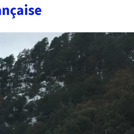
ançaise