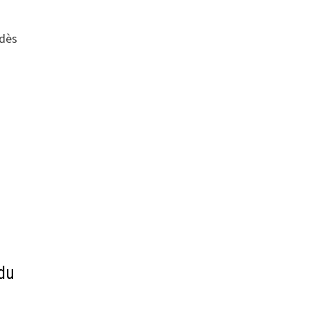
 dès
 du