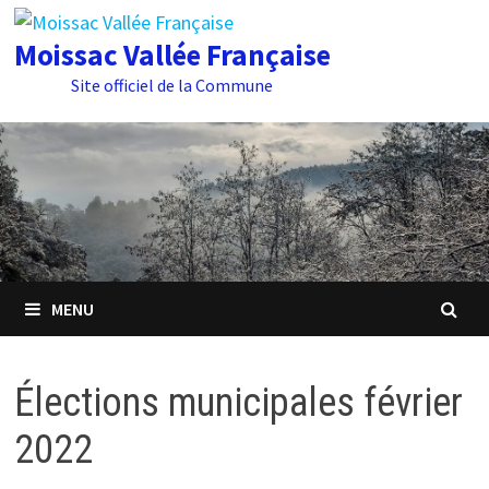
Passer
au
Moissac Vallée Française
contenu
Site officiel de la Commune
MENU
Élections municipales février
2022