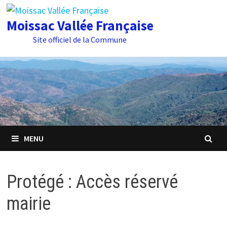
Passer
au
Moissac Vallée Française
contenu
Site officiel de la Commune
MENU
Protégé : Accès réservé
mairie