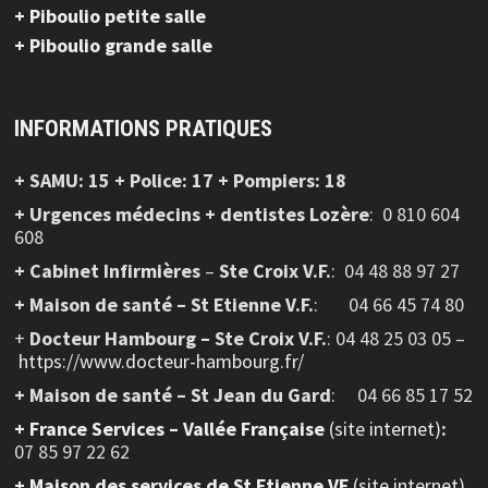
+ Piboulio petite salle
+ Piboulio grande salle
INFORMATIONS PRATIQUES
+ SAMU: 15 + Police: 17 + Pompiers: 18
+ Urgences médecins + dentistes Lozère
: 0 810 604
608
+ Cabinet Infirmières
–
Ste Croix V.F.
:
04 48 88 97 27
+ Maison de santé – St Etienne V.F.
: 04 66 45 74 80
+
Docteur Hambourg – Ste Croix V.F.
: 04 48 25 03 05 –
https://www.docteur-hambourg.fr/
+ Maison de santé – St Jean du Gard
: 04 66 85 17 52
+
France Services – Vallée Française
(site internet)
:
07 85 97 22 62
+ Maison des services de St Etienne VF
(site internet)