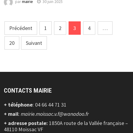
par
mairie
30 juin 2025
Navigation
Précédent
1
2
3
4
…
des
20
Suivant
articles
CONTACTS MAIRIE
+ téléphone
: 04 66 44 71 31
+ mail
:
mairie.moissac.v.f@wanadoo.fr
+ adresse postale:
1850A route de la Vallée française –
48110 Moissac VF