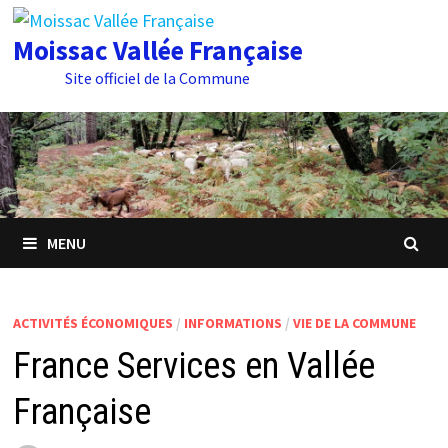
Passer
au
Moissac Vallée Française
contenu
Site officiel de la Commune
MENU
ACTIVITÉS ÉCONOMIQUES
/
INFORMATIONS
/
VIE DE LA COMMUNE
France Services en Vallée
Française