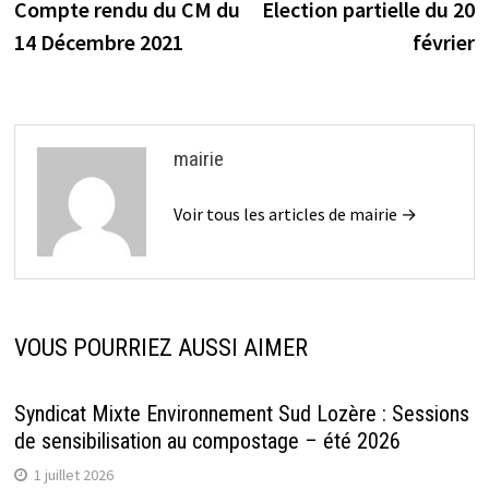
précédente :
s
Compte rendu du CM du
Election partielle du 20
de
14 Décembre 2021
février
l’article
mairie
Voir tous les articles de mairie →
VOUS POURRIEZ AUSSI AIMER
Syndicat Mixte Environnement Sud Lozère : Sessions
de sensibilisation au compostage – été 2026
1 juillet 2026