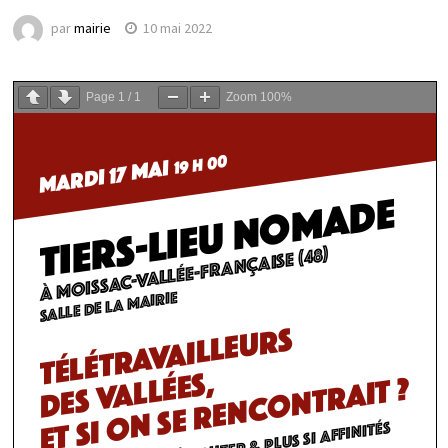
par
mairie
10 mai 2022
Page
1
/
1
Zoom
100%