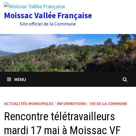
Passer
au
Moissac Vallée Française
contenu
Site officiel de la Commune
MENU
ACTUALITÉS MUNICIPALES
/
INFORMATIONS
/
VIE DE LA COMMUNE
Rencontre télétravailleurs
mardi 17 mai à Moissac VF