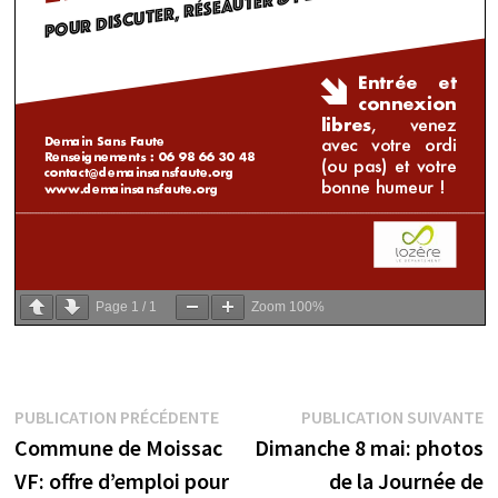
Page
1
/
1
Zoom
100%
Navigation
Publication
P
PUBLICATION PRÉCÉDENTE
PUBLICATION SUIVANTE
précédente :
s
Commune de Moissac
Dimanche 8 mai: photos
de
VF: offre d’emploi pour
de la Journée de