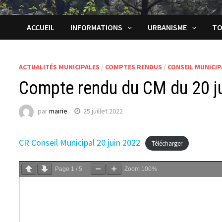
ACCUEIL
INFORMATIONS
URBANISME
TO
ACTUALITÉS MUNICIPALES
/
COMPTES RENDUS
/
CONSEIL MUNICIP
Compte rendu du CM du 20 j
par
mairie
25 juillet 2022
CR Conseil Municipal 20 juin 2022
Télécharger
Page
1
/
5
Zoom
100%