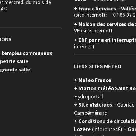
er mercredi du mois de
h00
+
France Services – Vallé
(site internet)
:
07 85 97 2
+ Maison des services de 
VF
(site internet)
IONS
+
EDF panne et interrupt
internet)
et temples communaux
 petite salle
LIENS SITES METEO
 grande salle
+ Meteo France
+ Station météo Saint R
Hydroportail
+
Site Vigicrues –
Gabriac
Campéménard
+ Conditions de circulati
Lozère
(inforoute48) +
Ga