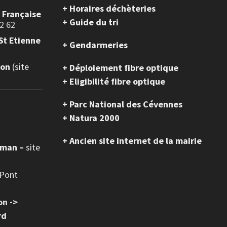
+ Horaires déchèteries
e Française
+ Guide du tri
2 62
St Etienne
+ Gendarmeries
ion
(site
+ Déploiement fibre optique
+ Eligibilité fibre optique
+ Parc National des Cévennes
+ Natura 2000
+ Ancien site internet de la mairie
oman –
site
 Pont
on ->
rd