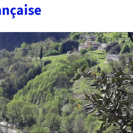
ançaise