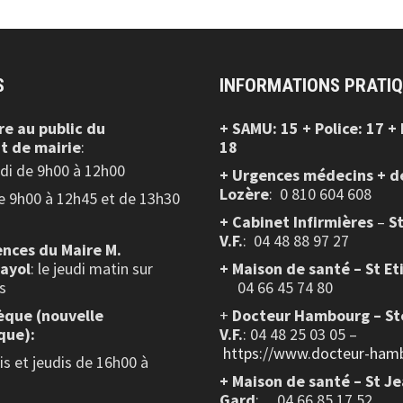
S
INFORMATIONS PRATI
re au public
du
+ SAMU: 15 + Police: 17 +
t de mairie
:
18
edi de 9h00 à 12h00
+ Urgences médecins + d
Lozère
: 0 810 604 608
de 9h00 à 12h45 et de 13h30
+ Cabinet Infirmières
–
S
V.F.
:
04 48 88 97 27
nces du Maire M.
layol
: le jeudi matin sur
+ Maison de santé – St Et
s
04 66 45 74 80
èque (nouvelle
+
Docteur Hambourg – St
que):
V.F.
: 04 48 25 03 05 –
https://www.docteur-hamb
s et jeudis de 16h00 à
+ Maison de santé – St J
Gard
: 04 66 85 17 52