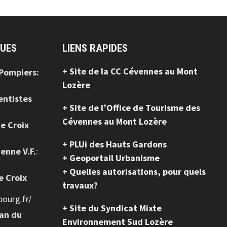
QUES
LIENS RAPIDES
+ Site de la CC Cévennes au Mont
 Pompiers:
Lozère
entistes
+ Site de l’Office de Tourisme des
Cévennes au Mont Lozère
te Croix
+ PLUi des Hauts Gardons
ienne V.F.
:
+ Geoportail Urbanisme
+ Quelles autorisations, pour quels
e Croix
travaux?
ourg.fr/
+ Site du Syndicat Mixte
ean du
Environnement Sud Lozère