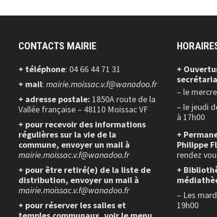
CONTACTS MAIRIE
HORAIRE
+ téléphone
: 04 66 44 71 31
+ Ouvertu
secrétaria
+ mail
:
mairie.moissac.v.f@wanadoo.fr
– le mercr
+ adresse postale:
1850A route de la
– le jeudi 
Vallée française – 48110 Moissac VF
à 17h00
+ pour recevoir des informations
régulières sur la vie de la
+ Permane
commune, envoyer un mail à
Philippe F
mairie.moissac.v.f@wanadoo.fr
rendez vou
+ pour être retiré(e) de la liste de
+ Biblioth
distribution, envoyer un mail à
médiathè
mairie.moissac.v.f@wanadoo.fr
– Les mardi
+ pour réserver les salles et
19h00
temples communaux, voir le menu