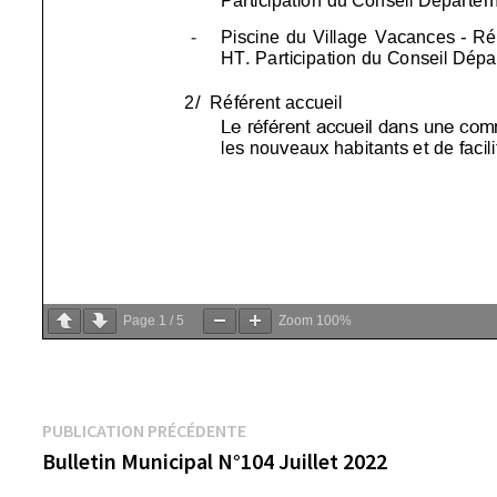
Page
1
/
5
Zoom
100%
Navigation
Publication
PUBLICATION PRÉCÉDENTE
précédente :
Bulletin Municipal N°104 Juillet 2022
de