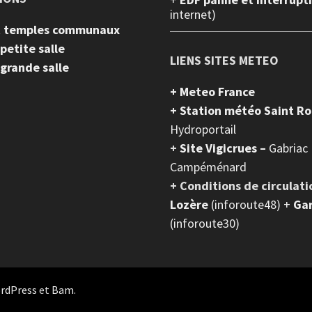
internet)
et temples communaux
 petite salle
LIENS SITES METEO
 grande salle
+ Meteo France
+ Station météo Saint R
Hydroportail
+
Site Vigicrues –
Gabriac
Campéménard
+ Conditions de circulati
Lozère
(inforoute48) +
Ga
(inforoute30)
rdPress
et
Bam
.