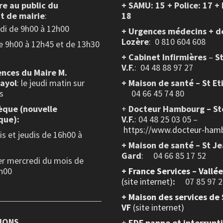
re au public
du
+ SAMU: 15 + Police: 17 +
t de mairie
:
18
edi de 9h00 à 12h00
+ Urgences médecins + d
Lozère
: 0 810 604 608
de 9h00 à 12h45 et de 13h30
+ Cabinet Infirmières
–
S
V.F.
:
04 48 88 97 27
nces du Maire M.
layol
: le jeudi matin sur
+ Maison de santé – St Et
s
04 66 45 74 80
èque (nouvelle
+
Docteur Hambourg – St
que):
V.F.
: 04 48 25 03 05 –
https://www.docteur-hamb
s et jeudis de 16h00 à
+ Maison de santé – St J
Gard
: 04 66 85 17 52
er mercredi du mois de
h00
+
France Services – Vallé
(site internet)
:
07 85 97 2
+ Maison des services de 
VF
(site internet)
IONS
+
EDF panne et interrupt