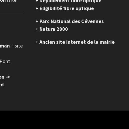
+ Déploiement fibre optique
+ Eligibilité fibre optique
+ Parc National des Cévennes
+ Natura 2000
+ Ancien site internet de la mairie
oman –
site
 Pont
on ->
rd