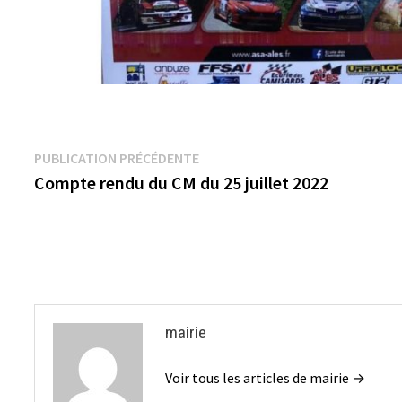
Navigation
Publication
PUBLICATION PRÉCÉDENTE
précédente :
Compte rendu du CM du 25 juillet 2022
de
l’article
mairie
Voir tous les articles de mairie →