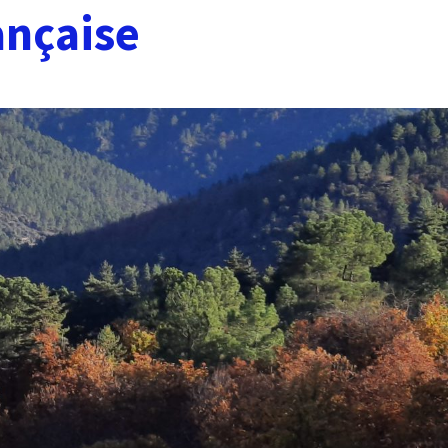
ançaise