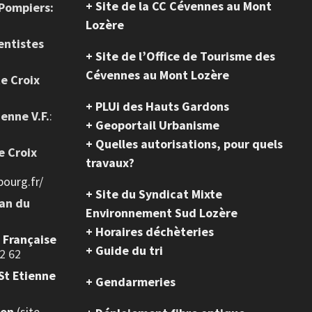
+ Site de la CC Cévennes au Mont
 Pompiers:
Lozère
entistes
+ Site de l’Office de Tourisme des
Cévennes au Mont Lozère
te Croix
+ PLUi des Hauts Gardons
ienne V.F.
:
+ Geoportail Urbanisme
+ Quelles autorisations, pour quels
e Croix
travaux?
ourg.fr/
+ Site du Syndicat Mixte
ean du
Environnement Sud Lozère
+ Horaires déchèteries
e Française
+ Guide du tri
2 62
St Etienne
+ Gendarmeries
ion
(site