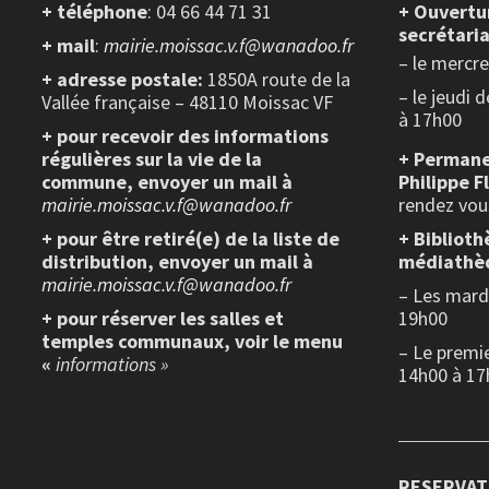
+ téléphone
: 04 66 44 71 31
+ Ouvertu
secrétaria
+ mail
:
mairie.moissac.v.f@wanadoo.fr
– le mercr
+ adresse postale:
1850A route de la
– le jeudi 
Vallée française – 48110 Moissac VF
à 17h00
+ pour recevoir des informations
régulières sur la vie de la
+ Permane
commune, envoyer un mail à
Philippe F
mairie.moissac.v.f@wanadoo.fr
rendez vou
+ pour être retiré(e) de la liste de
+ Biblioth
distribution, envoyer un mail à
médiathè
mairie.moissac.v.f@wanadoo.fr
– Les mardi
+ pour réserver les salles et
19h00
temples communaux, voir le menu
– Le premi
«
informations »
14h00 à 17
RESERVAT