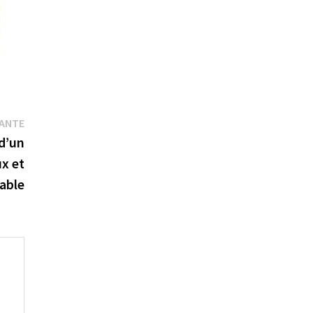
Publication
VANTE
suivante :
d’un
ux et
able