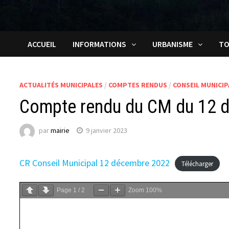
ACCUEIL
INFORMATIONS
URBANISME
TO
ACTUALITÉS MUNICIPALES
/
COMPTES RENDUS
/
CONSEIL MUNICIP
Compte rendu du CM du 12 
par
mairie
9 janvier 2023
CR Conseil Municipal 12 décembre 2022
Télécharger
Page
1
/
2
Zoom
100%