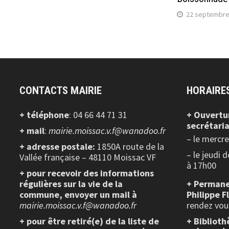
22 septembre
CONTACTS MAIRIE
HORAIRE
+ téléphone
: 04 66 44 71 31
+ Ouvertu
secrétaria
+ mail
:
mairie.moissac.v.f@wanadoo.fr
– le mercr
+ adresse postale:
1850A route de la
– le jeudi 
Vallée française – 48110 Moissac VF
à 17h00
+ pour recevoir des informations
régulières sur la vie de la
+ Permane
commune, envoyer un mail à
Philippe F
mairie.moissac.v.f@wanadoo.fr
rendez vou
+ pour être retiré(e) de la liste de
+ Biblioth