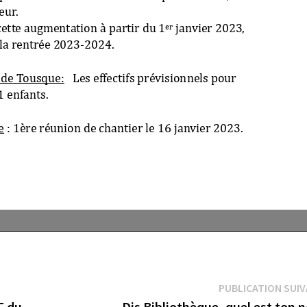
PUBLICATION SUI
F du
Dis Bibliothèque, quel est ton 