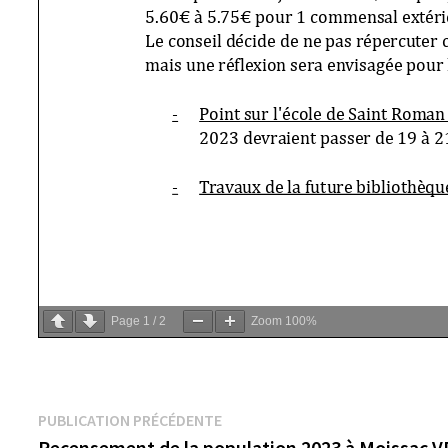
Page
1
/
2
Zoom
100%
Navigation
Publication
PUBLICATION PRÉCÉDENTE
précédente :
Recensement de la population 2023 à Moissac V