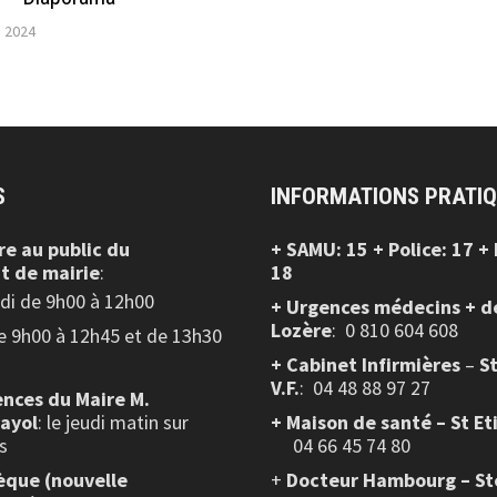
 2024
S
INFORMATIONS PRATI
re au public
du
+ SAMU: 15 + Police: 17 +
t de mairie
:
18
edi de 9h00 à 12h00
+ Urgences médecins + d
Lozère
: 0 810 604 608
de 9h00 à 12h45 et de 13h30
+ Cabinet Infirmières
–
S
V.F.
:
04 48 88 97 27
nces du Maire M.
layol
: le jeudi matin sur
+ Maison de santé – St Et
s
04 66 45 74 80
èque (nouvelle
+
Docteur Hambourg – St