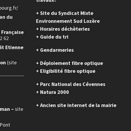
ourg.fr/
+ Site du Syndicat Mixte
ean du
Environnement Sud Lozère
+ Horaires déchèteries
e Française
+ Guide du tri
2 62
St Etienne
+ Gendarmeries
ion
(site
+ Déploiement fibre optique
+ Eligibilité fibre optique
+ Parc National des Cévennes
+ Natura 2000
+ Ancien site internet de la mairie
oman –
site
 Pont