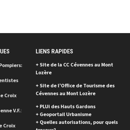
QUES
LIENS RAPIDES
+ Site de la CC Cévennes au Mont
 Pompiers:
Lozère
entistes
+ Site de l’Office de Tourisme des
Cévennes au Mont Lozère
te Croix
+ PLUi des Hauts Gardons
ienne V.F.
:
+ Geoportail Urbanisme
+ Quelles autorisations, pour quels
e Croix
travaux?