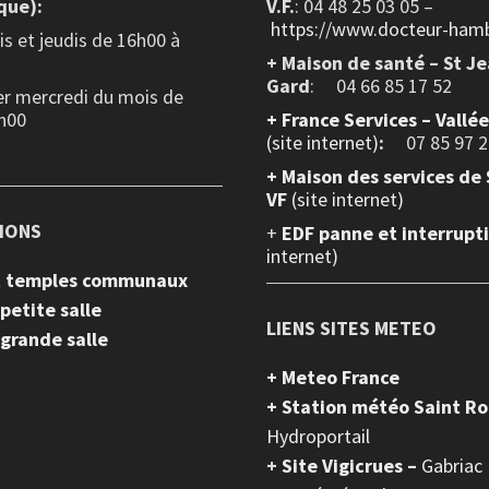
que):
V.F.
: 04 48 25 03 05 –
https://www.docteur-hamb
s et jeudis de 16h00 à
+ Maison de santé – St J
Gard
: 04 66 85 17 52
er mercredi du mois de
h00
+
France Services – Vallé
(site internet)
:
07 85 97 2
+ Maison des services de 
VF
(site internet)
IONS
+
EDF panne et interrupt
internet)
et temples communaux
 petite salle
LIENS SITES METEO
 grande salle
+ Meteo France
+ Station météo Saint R
Hydroportail
+
Site Vigicrues –
Gabriac