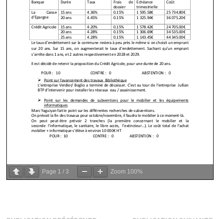
Page
1
/
3
Zoom
100%