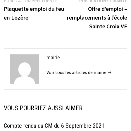
Navigation
Publication
P
PUBLICATION PRÉCÉDENTE
PUBLICATION SUIVANTE
précédente :
s
Plaquette emploi du feu
Offre d’emploi –
de
en Lozère
remplacements à l’école
l’article
Sainte Croix VF
mairie
Voir tous les articles de mairie →
VOUS POURRIEZ AUSSI AIMER
Compte rendu du CM du 6 Septembre 2021