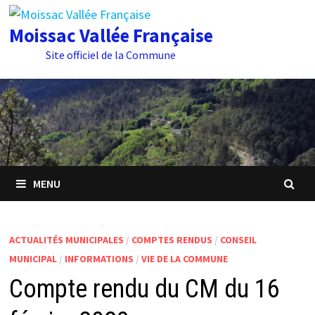
Passer
au
Moissac Vallée Française
contenu
Site officiel de la Commune
MENU
ACTUALITÉS MUNICIPALES
/
COMPTES RENDUS
/
CONSEIL
MUNICIPAL
/
INFORMATIONS
/
VIE DE LA COMMUNE
Compte rendu du CM du 16