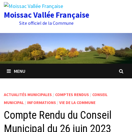
Passer
au
Moissac Vallée Française
contenu
Site officiel de la Commune
MENU
ACTUALITÉS MUNICIPALES
/
COMPTES RENDUS
/
CONSEIL
MUNICIPAL
/
INFORMATIONS
/
VIE DE LA COMMUNE
Compte Rendu du Conseil
Municipal du 26 juin 2023