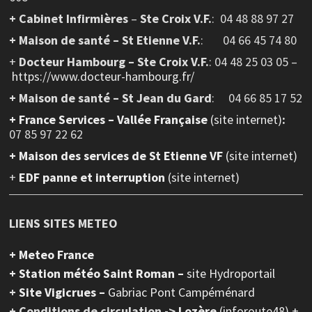
+ Cabinet Infirmières
–
Ste Croix V.F.
:
04 48 88 97 27
+ Maison de santé – St Etienne V.F.
: 04 66 45 74 80
+
Docteur Hambourg – Ste Croix V.F.
: 04 48 25 03 05 –
https://www.docteur-hambourg.fr/
+ Maison de santé – St Jean du Gard
: 04 66 85 17 52
+
France Services – Vallée Française
(site internet)
:
07 85 97 22 62
+ Maison des services de St Etienne VF
(site internet)
+
EDF panne et interruption
(site internet)
LIENS SITES METEO
+ Meteo France
+ Station météo Saint Roman –
site Hydroportail
+
Site Vigicrues –
Gabriac Pont Campéménard
+ Conditions de circulation ->
Lozère
(inforoute48) +