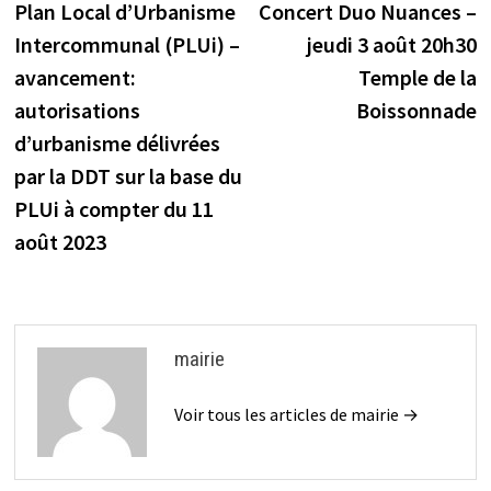
précédente :
s
Plan Local d’Urbanisme
Concert Duo Nuances –
de
Intercommunal (PLUi) –
jeudi 3 août 20h30
l’article
avancement:
Temple de la
autorisations
Boissonnade
d’urbanisme délivrées
par la DDT sur la base du
PLUi à compter du 11
août 2023
mairie
Voir tous les articles de mairie →