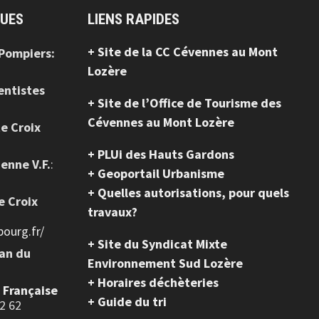
QUES
LIENS RAPIDES
+ Site de la CC Cévennes au Mont
 Pompiers:
Lozère
entistes
+ Site de l’Office de Tourisme des
Cévennes au Mont Lozère
te Croix
+ PLUi des Hauts Gardons
ienne V.F.
:
+ Geoportail Urbanisme
+ Quelles autorisations, pour quels
e Croix
travaux?
ourg.fr/
+ Site du Syndicat Mixte
ean du
Environnement Sud Lozère
+ Horaires déchèteries
e Française
+ Guide du tri
2 62