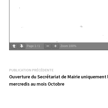
Page
1
/
1
Zoom
100%
Navigation
Publication
PUBLICATION PRÉCÉDENTE
précédente :
Ouverture du Secrétariat de Mairie uniquement 
de
mercredis au mois Octobre
l’article