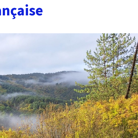
ançaise