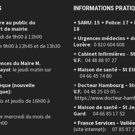
S
INFORMATIONS PRATI
re au public
du
+ SAMU: 15 + Police: 17 +
t de mairie
:
18
edi de 9h00 à 12h00
+ Urgences médecins + d
Lozère
: 0 810 604 608
de 9h00 à 12h45 et de 13h30
+ Cabinet Infirmières
–
S
V.F.
:
04 48 88 97 27
nces du Maire M.
layol
: le jeudi matin sur
+ Maison de santé – St Et
s
04 66 45 74 80
èque (nouvelle
+
Docteur Hambourg – St
que):
V.F.
: 04 48 25 03 05 –
https://www.docteur-hamb
s et jeudis de 16h00 à
+ Maison de santé – St J
Gard
: 04 66 85 17 52
er mercredi du mois de
h00
+
France Services – Vallé
(site internet)
:
07 85 97 2