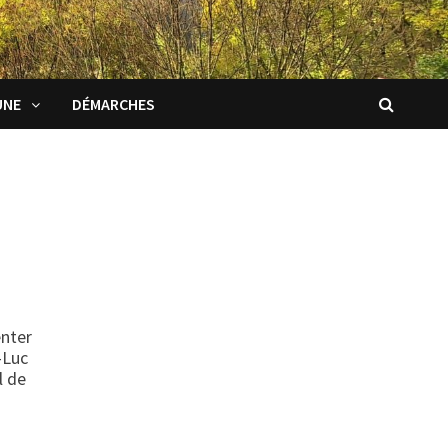
UNE
DÉMARCHES
enter
-Luc
l de