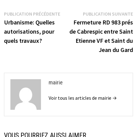
Navigation
Publication
P
PUBLICATION PRÉCÉDENTE
PUBLICATION SUIVANTE
précédente :
s
Urbanisme: Quelles
Fermeture RD 983 prés
de
autorisations, pour
de Cabrespic entre Saint
l’article
quels travaux?
Etienne VF et Saint du
Jean du Gard
mairie
Voir tous les articles de mairie →
VOUS POURRIEZ AUSSI AIMER