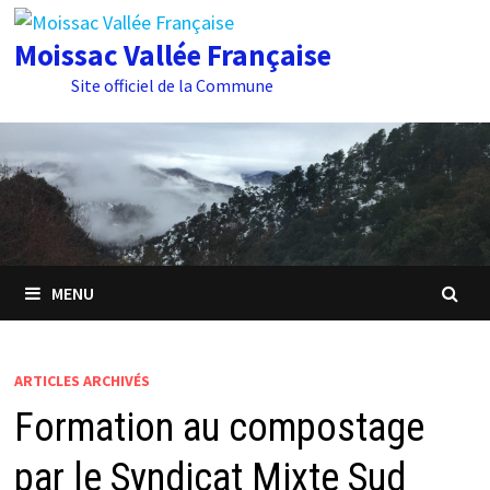
Passer
au
Moissac Vallée Française
contenu
Site officiel de la Commune
MENU
ARTICLES ARCHIVÉS
Formation au compostage
par le Syndicat Mixte Sud