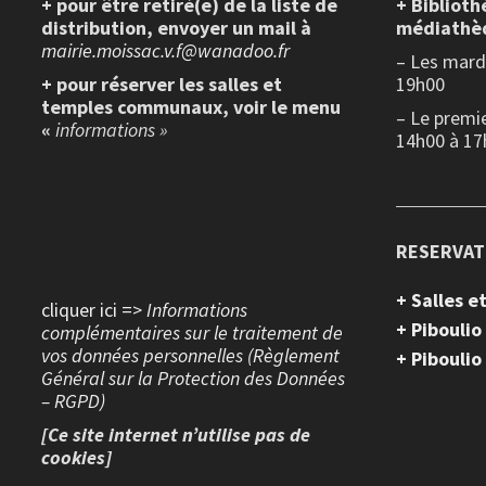
+ pour être retiré(e) de la liste de
+ Biblioth
distribution, envoyer un mail à
médiathè
mairie.moissac.v.f@wanadoo.fr
– Les mardi
+ pour réserver les salles et
19h00
temples communaux, voir le menu
– Le premi
«
informations »
14h00 à 17
RESERVAT
+ Salles 
cliquer ici =>
Informations
+ Piboulio
complémentaires sur le traitement de
vos données personnelles (Règlement
+ Piboulio
Général sur la Protection des Données
– RGPD)
[Ce site internet n’utilise pas de
cookies]