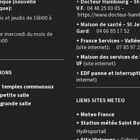
èque (nouvelle
+
Docteur Hambourg – St
que):
V.F.
: 04 48 25 03 05 –
https://www.docteur-hamb
s et jeudis de 16h00 à
+ Maison de santé – St J
Gard
: 04 66 85 17 52
er mercredi du mois de
h00
+
France Services – Vallé
(site internet)
:
07 85 97 2
+ Maison des services de 
VF
(site internet)
IONS
+
EDF panne et interrupt
internet)
et temples communaux
 petite salle
LIENS SITES METEO
 grande salle
+ Meteo France
+ Station météo Saint R
Hydroportail
+
Site Vigicrues –
Gabriac