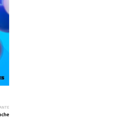
Publication
VANTE
suivante :
nche