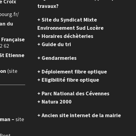
e Croix
travaux?
ourg.fr/
+ Site du Syndicat Mixte
ean du
Environnement Sud Lozère
+ Horaires déchèteries
e Française
+ Guide du tri
2 62
St Etienne
+ Gendarmeries
ion
(site
+ Déploiement fibre optique
+ Eligibilité fibre optique
+ Parc National des Cévennes
+ Natura 2000
+ Ancien site internet de la mairie
oman –
site
 Pont