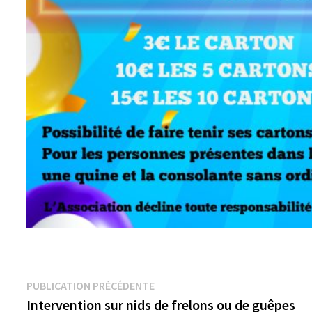
Navigation
Publication
PUBLICATION PRÉCÉDENTE
précédente :
Intervention sur nids de frelons ou de guêpes