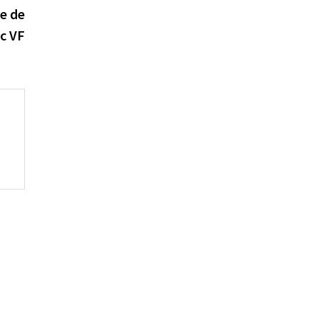
ie de
c VF