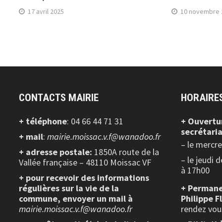
17 avril 2025
10 novembre 
CONTACTS MAIRIE
HORAIRE
+ téléphone
: 04 66 44 71 31
+ Ouvertu
secrétaria
+ mail
:
mairie.moissac.v.f@wanadoo.fr
– le mercr
+ adresse postale:
1850A route de la
– le jeudi 
Vallée française – 48110 Moissac VF
à 17h00
+ pour recevoir des informations
régulières sur la vie de la
+ Permane
commune, envoyer un mail à
Philippe F
mairie.moissac.v.f@wanadoo.fr
rendez vou