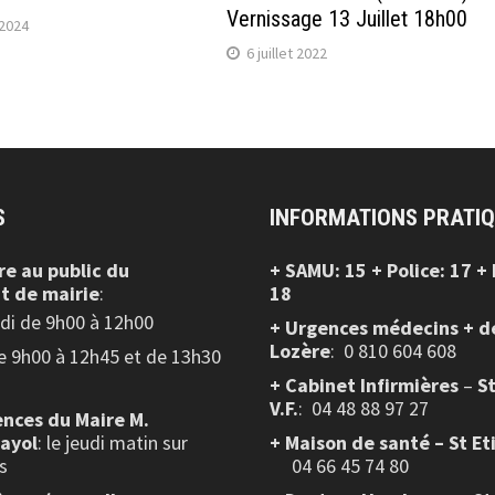
Vernissage 13 Juillet 18h00
2024
6 juillet 2022
S
INFORMATIONS PRATI
re au public
du
+ SAMU: 15 + Police: 17 +
t de mairie
:
18
edi de 9h00 à 12h00
+ Urgences médecins + d
Lozère
: 0 810 604 608
de 9h00 à 12h45 et de 13h30
+ Cabinet Infirmières
–
S
V.F.
:
04 48 88 97 27
nces du Maire M.
layol
: le jeudi matin sur
+ Maison de santé – St Et
s
04 66 45 74 80