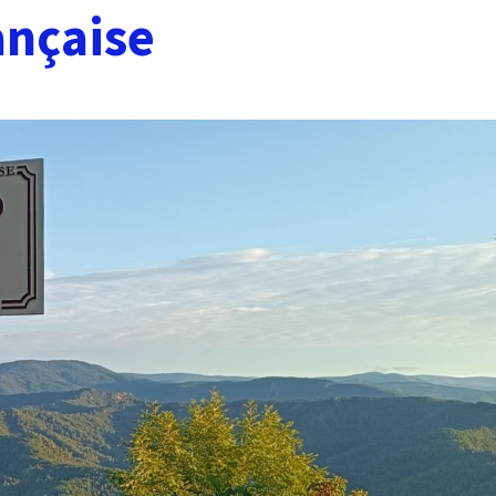
ançaise