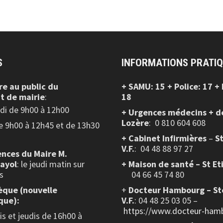
S
INFORMATIONS PRATI
re au public
du
+ SAMU: 15 + Police: 17 +
t de mairie
:
18
edi de 9h00 à 12h00
+ Urgences médecins + d
Lozère
: 0 810 604 608
de 9h00 à 12h45 et de 13h30
+ Cabinet Infirmières
–
S
V.F.
:
04 48 88 97 27
nces du Maire M.
layol
: le jeudi matin sur
+ Maison de santé – St Et
s
04 66 45 74 80
èque (nouvelle
+
Docteur Hambourg – St
que):
V.F.
: 04 48 25 03 05 –
https://www.docteur-hamb
s et jeudis de 16h00 à