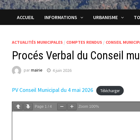
ACCUEIL
INFORMATIONS
URBANISME
TO
ACTUALITÉS MUNICIPALES
/
COMPTES RENDUS
/
CONSEIL MUNICIP
Procés Verbal du Conseil mu
par
mairie
4 juin 2026
PV Conseil Municipal du 4 mai 2026
Télécharger
Page
1
/
4
Zoom
100%