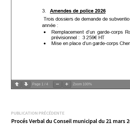
Page
1
/
4
Zoom
100%
Navigation
Publication
PUBLICATION PRÉCÉDENTE
précédente :
Procés Verbal du Conseil municipal du 21 mars 
de