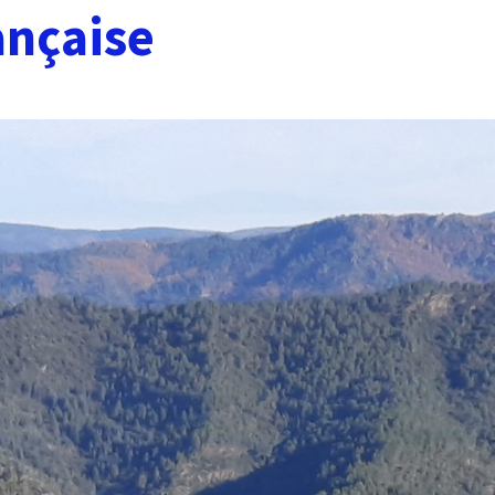
ançaise