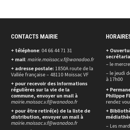
CONTACTS MAIRIE
HORAIRE
+ téléphone
: 04 66 44 71 31
+ Ouvertu
secrétaria
+ mail
:
mairie.moissac.v.f@wanadoo.fr
– le mercr
+ adresse postale:
1850A route de la
– le jeudi 
Vallée française – 48110 Moissac VF
à 17h00
+ pour recevoir des informations
régulières sur la vie de la
+ Permane
commune, envoyer un mail à
Philippe F
mairie.moissac.v.f@wanadoo.fr
rendez vou
+ pour être retiré(e) de la liste de
+ Biblioth
distribution, envoyer un mail à
médiathè
mairie.moissac.v.f@wanadoo.fr
– Les mardi