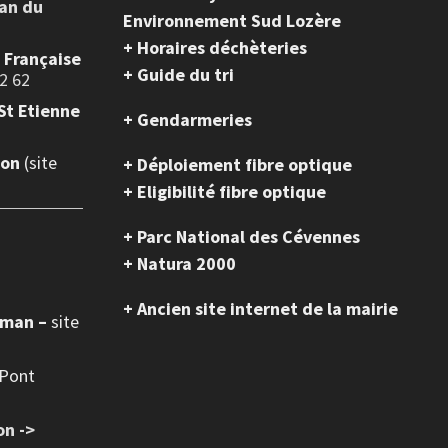
ean du
Environnement Sud Lozère
+ Horaires déchèteries
e Française
+ Guide du tri
2 62
St Etienne
+ Gendarmeries
ion
(site
+ Déploiement fibre optique
+ Eligibilité fibre optique
+ Parc National des Cévennes
+ Natura 2000
+ Ancien site internet de la mairie
oman –
site
 Pont
on ->