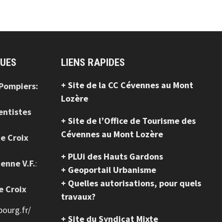
QUES
LIENS RAPIDES
+ Site de la CC Cévennes au Mont
 Pompiers:
Lozère
entistes
+ Site de l’Office de Tourisme des
Cévennes au Mont Lozère
te Croix
+ PLUi des Hauts Gardons
ienne V.F.
:
+ Geoportail Urbanisme
+ Quelles autorisations, pour quels
e Croix
travaux?
ourg.fr/
+ Site du Syndicat Mixte