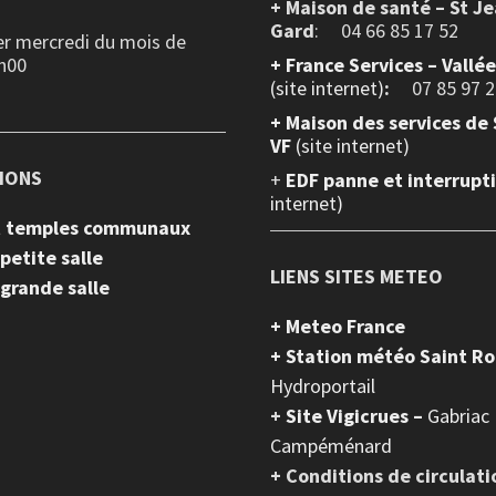
+ Maison de santé – St J
Gard
: 04 66 85 17 52
er mercredi du mois de
h00
+
France Services – Vallé
(site internet)
:
07 85 97 2
+ Maison des services de 
VF
(site internet)
IONS
+
EDF panne et interrupt
internet)
et temples communaux
 petite salle
LIENS SITES METEO
 grande salle
+ Meteo France
+ Station météo Saint R
Hydroportail
+
Site Vigicrues –
Gabriac
Campéménard
+ Conditions de circulati