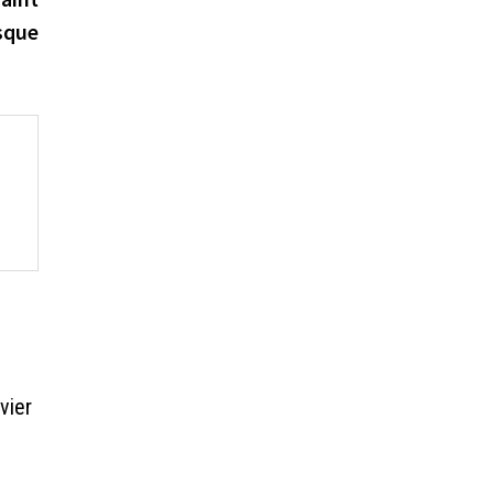
sque
vier