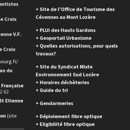
entistes
+ Site de l’Office de Tourisme des
Cévennes au Mont Lozère
te Croix
+ PLUi des Hauts Gardons
ienne V.F.
:
+ Geoportail Urbanisme
+ Quelles autorisations, pour quels
e Croix
travaux?
ourg.fr/
+ Site du Syndicat Mixte
ean du
Environnement Sud Lozère
+ Horaires déchèteries
e Française
+ Guide du tri
2 62
St Etienne
+ Gendarmeries
ion
(site
+ Déploiement fibre optique
+ Eligibilité fibre optique