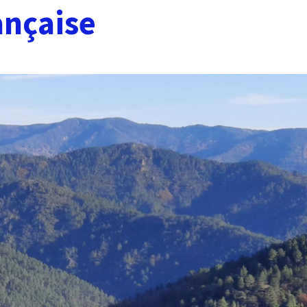
ançaise