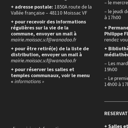
– le mercr
+ adresse postale:
1850A route de la
– le jeudi 
Vallée française – 48110 Moissac VF
à 17h00
+ pour recevoir des informations
régulières sur la vie de la
+ Permane
commune, envoyer un mail à
Philippe F
mairie.moissac.v.f@wanadoo.fr
rendez vou
+ pour être retiré(e) de la liste de
+ Biblioth
distribution, envoyer un mail à
médiathè
mairie.moissac.v.f@wanadoo.fr
– Les mardi
+ pour réserver les salles et
19h00
temples communaux, voir le menu
– Le premi
«
informations »
14h00 à 17
RESERVAT
+ Salles 