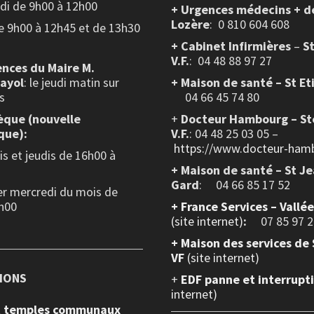
edi de 9h00 à 12h00
+ Urgences médecins + d
Lozère
: 0 810 604 608
de 9h00 à 12h45 et de 13h30
+ Cabinet Infirmières
–
S
V.F.
:
04 48 88 97 27
nces du Maire M.
layol
: le jeudi matin sur
+ Maison de santé – St Et
s
04 66 45 74 80
èque (nouvelle
+
Docteur Hambourg – St
que):
V.F.
: 04 48 25 03 05 –
https://www.docteur-hamb
s et jeudis de 16h00 à
+ Maison de santé – St J
Gard
: 04 66 85 17 52
er mercredi du mois de
h00
+
France Services – Vallé
(site internet)
:
07 85 97 2
+ Maison des services de 
VF
(site internet)
IONS
+
EDF panne et interrupt
internet)
et temples communaux