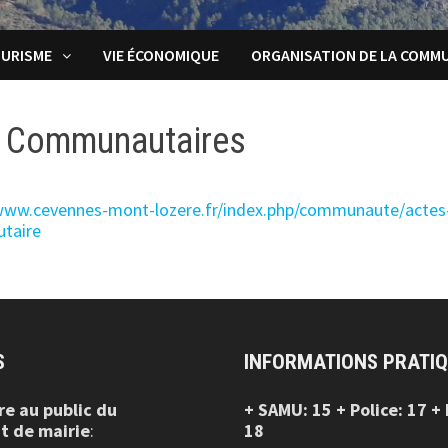
URISME
VIE ÉCONOMIQUE
ORGANISATION DE LA COMM
s Communautaires
/www.cevennes-mont-lozere.fr/index.php/communaute/actes
utaire
S
INFORMATIONS PRATI
re au public
du
+ SAMU: 15 + Police: 17 +
t de mairie
:
18