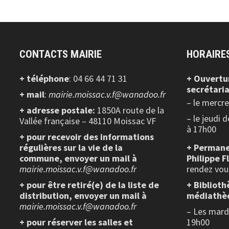
CONTACTS MAIRIE
HORAIRE
+ téléphone
: 04 66 44 71 31
+ Ouvertu
secrétaria
+ mail
:
mairie.moissac.v.f@wanadoo.fr
– le mercr
+ adresse postale:
1850A route de la
– le jeudi 
Vallée française – 48110 Moissac VF
à 17h00
+ pour recevoir des informations
régulières sur la vie de la
+ Permane
commune, envoyer un mail à
Philippe F
mairie.moissac.v.f@wanadoo.fr
rendez vou
+ pour être retiré(e) de la liste de
+ Biblioth
distribution, envoyer un mail à
médiathè
mairie.moissac.v.f@wanadoo.fr
– Les mardi
+ pour réserver les salles et
19h00