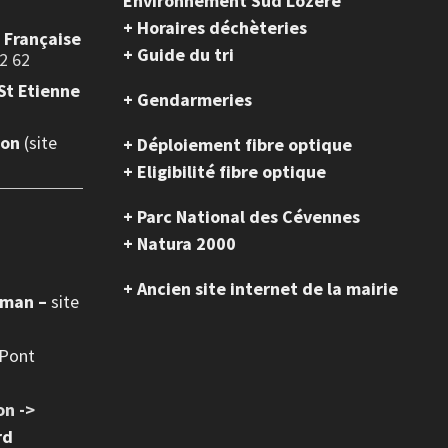
Environnement Sud Lozère
+ Horaires déchèteries
e Française
+ Guide du tri
2 62
St Etienne
+ Gendarmeries
ion
(site
+ Déploiement fibre optique
+ Eligibilité fibre optique
+ Parc National des Cévennes
+ Natura 2000
+ Ancien site internet de la mairie
oman –
site
 Pont
on ->
rd