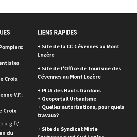
QUES
LIENS RAPIDES
+ Site de la CC Cévennes au Mont
 Pompiers:
Lozère
entistes
+ Site de l’Office de Tourisme des
Cévennes au Mont Lozère
te Croix
+ PLUi des Hauts Gardons
ienne V.F.
:
+ Geoportail Urbanisme
+ Quelles autorisations, pour quels
e Croix
travaux?
ourg.fr/
+ Site du Syndicat Mixte
ean du