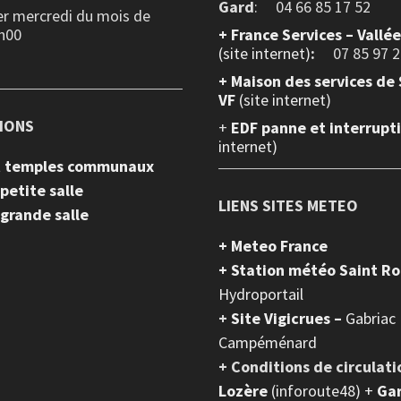
Gard
: 04 66 85 17 52
er mercredi du mois de
h00
+
France Services – Vallé
(site internet)
:
07 85 97 2
+ Maison des services de 
VF
(site internet)
IONS
+
EDF panne et interrupt
internet)
et temples communaux
 petite salle
LIENS SITES METEO
 grande salle
+ Meteo France
+ Station météo Saint R
Hydroportail
+
Site Vigicrues –
Gabriac
Campéménard
+ Conditions de circulati
Lozère
(inforoute48) +
Ga