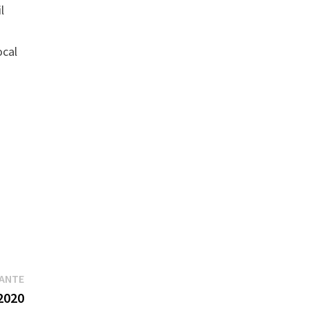
l
ocal
t
Publication
VANTE
suivante :
2020