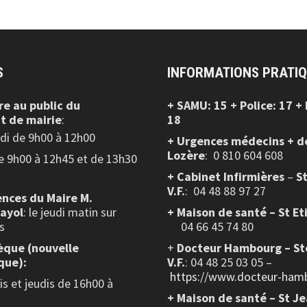
S
INFORMATIONS PRATI
re au public
du
+ SAMU: 15 + Police: 17 +
t de mairie
:
18
edi de 9h00 à 12h00
+ Urgences médecins + d
Lozère
: 0 810 604 608
de 9h00 à 12h45 et de 13h30
+ Cabinet Infirmières
–
S
V.F.
:
04 48 88 97 27
nces du Maire M.
layol
: le jeudi matin sur
+ Maison de santé – St Et
s
04 66 45 74 80
èque (nouvelle
+
Docteur Hambourg – St
que):
V.F.
: 04 48 25 03 05 –
https://www.docteur-hamb
s et jeudis de 16h00 à
+ Maison de santé – St J