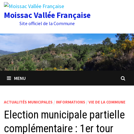
Passer
au
Moissac Vallée Française
contenu
Site officiel de la Commune
MENU
ACTUALITÉS MUNICIPALES
/
INFORMATIONS
/
VIE DE LA COMMUNE
Election municipale partielle
complémentaire : 1er tour