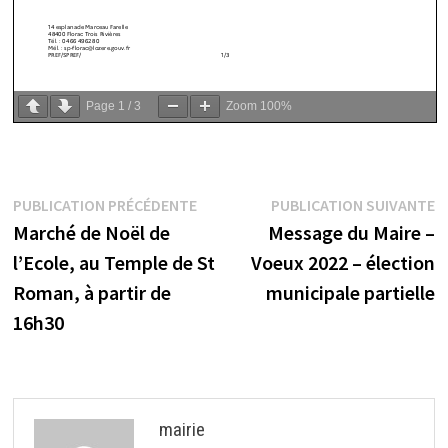
Page
1
/
3
Zoom
100%
Navigation
Publication
P
PUBLICATION PRÉCÉDENTE
PUBLICATION SUIVANTE
précédente :
s
Marché de Noël de
Message du Maire –
de
l’Ecole, au Temple de St
Voeux 2022 – élection
l’article
Roman, à partir de
municipale partielle
16h30
mairie