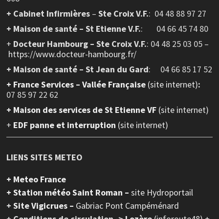
+ Cabinet Infirmières
–
Ste Croix V.F.
:
04 48 88 97 27
+ Maison de santé – St Etienne V.F.
: 04 66 45 74 80
+
Docteur Hambourg – Ste Croix V.F.
: 04 48 25 03 05 –
https://www.docteur-hambourg.fr/
+ Maison de santé – St Jean du Gard
: 04 66 85 17 52
+
France Services – Vallée Française
(site internet)
:
07 85 97 22 62
+ Maison des services de St Etienne VF
(site internet)
+
EDF panne et interruption
(site internet)
LIENS SITES METEO
+ Meteo France
+ Station météo Saint Roman –
site Hydroportail
+
Site Vigicrues –
Gabriac Pont Campéménard
+ Conditions de circulation ->
Lozère
(inforoute48) +