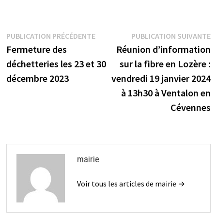
Navigation
Publication
P
PUBLICATION PRÉCÉDENTE
PUBLICATION SUIVANTE
précédente :
s
Fermeture des
Réunion d’information
de
déchetteries les 23 et 30
sur la fibre en Lozère :
l’article
décembre 2023
vendredi 19 janvier 2024
à 13h30 à Ventalon en
Cévennes
mairie
Voir tous les articles de mairie →