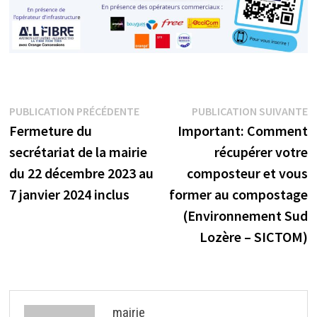
Navigation
Publication
P
PUBLICATION PRÉCÉDENTE
PUBLICATION SUIVANTE
précédente :
s
Fermeture du
Important: Comment
de
secrétariat de la mairie
récupérer votre
l’article
du 22 décembre 2023 au
composteur et vous
7 janvier 2024 inclus
former au compostage
(Environnement Sud
Lozère – SICTOM)
mairie