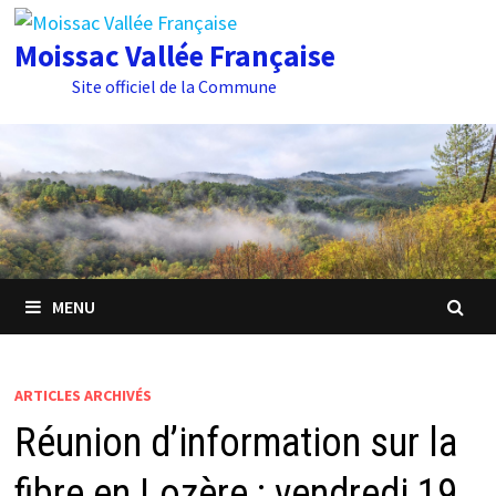
Passer
au
Moissac Vallée Française
contenu
Site officiel de la Commune
MENU
ARTICLES ARCHIVÉS
Réunion d’information sur la
fibre en Lozère : vendredi 19