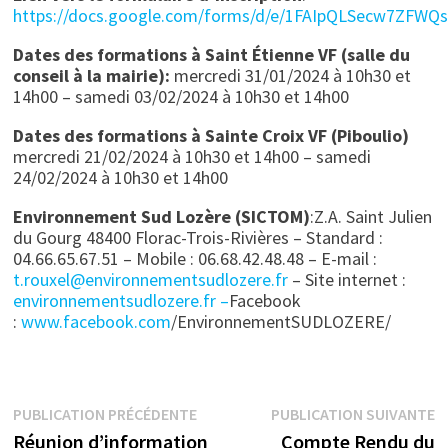
https://docs.google.com/forms/d/e/1FAIpQLSecw7ZFW
Dates des formations à Saint Étienne VF (salle du
conseil à la mairie):
mercredi 31/01/2024 à 10h30 et
14h00 – samedi 03/02/2024 à 10h30 et 14h00
Dates des formations à Sainte Croix VF (Piboulio)
mercredi 21/02/2024 à 10h30 et 14h00 – samedi
24/02/2024 à 10h30 et 14h00
Environnement Sud Lozère (SICTOM)
:Z.A. Saint Julien
du Gourg 48400 Florac-Trois-Rivières – Standard :
04.66.65.67.51 – Mobile : 06.68.42.48.48 – E-mail :
t.rouxel@environnementsudlozere.fr
– Site internet :
environnementsudlozere.fr –
Facebook
:
www.facebook.com
/EnvironnementSUDLOZERE/
Navigation
Publication
P
PUBLICATION PRÉCÉDENTE
PUBLICATION SUIVANTE
précédente :
s
Réunion d’information
Compte Rendu du