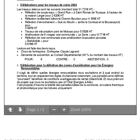
Page
1
/
3
Zoom
100%