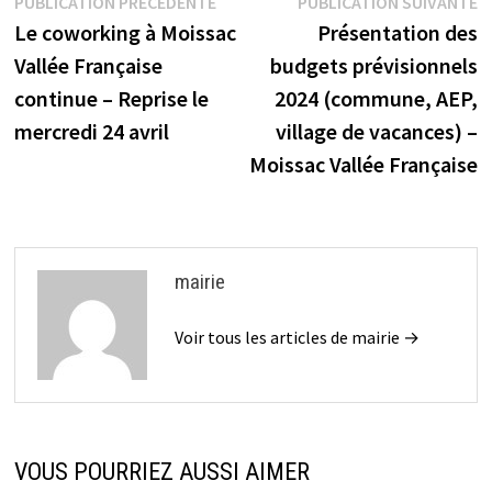
Navigation
Publication
P
PUBLICATION PRÉCÉDENTE
PUBLICATION SUIVANTE
précédente :
s
Le coworking à Moissac
Présentation des
de
Vallée Française
budgets prévisionnels
l’article
continue – Reprise le
2024 (commune, AEP,
mercredi 24 avril
village de vacances) –
Moissac Vallée Française
mairie
Voir tous les articles de mairie →
VOUS POURRIEZ AUSSI AIMER