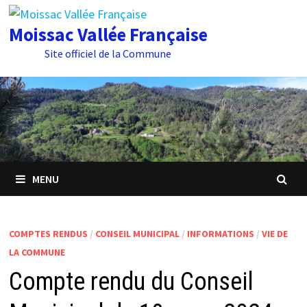
Passer
au
Moissac Vallée Française
contenu
Site officiel de la Commune
MENU
COMPTES RENDUS
/
CONSEIL MUNICIPAL
/
INFORMATIONS
/
VIE DE
LA COMMUNE
Compte rendu du Conseil