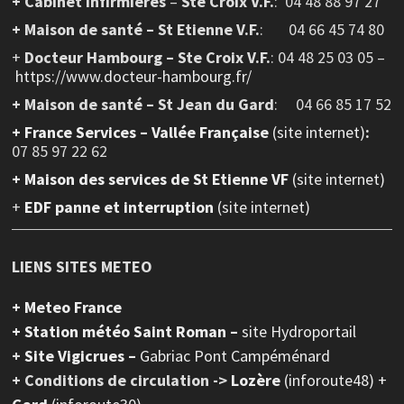
+ Cabinet Infirmières
–
Ste Croix V.F.
:
04 48 88 97 27
+ Maison de santé – St Etienne V.F.
: 04 66 45 74 80
+
Docteur Hambourg – Ste Croix V.F.
: 04 48 25 03 05 –
https://www.docteur-hambourg.fr/
+ Maison de santé – St Jean du Gard
: 04 66 85 17 52
+
France Services – Vallée Française
(site internet)
:
07 85 97 22 62
+ Maison des services de St Etienne VF
(site internet)
+
EDF panne et interruption
(site internet)
LIENS SITES METEO
+ Meteo France
+ Station météo Saint Roman –
site Hydroportail
+
Site Vigicrues –
Gabriac Pont Campéménard
+ Conditions de circulation ->
Lozère
(inforoute48) +