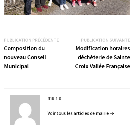
Navigation
Publication
P
PUBLICATION PRÉCÉDENTE
PUBLICATION SUIVANTE
précédente :
s
Composition du
Modification horaires
de
nouveau Conseil
déchèterie de Sainte
l’article
Municipal
Croix Vallée Française
mairie
Voir tous les articles de mairie →