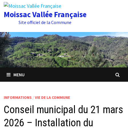
Passer
au
Moissac Vallée Française
contenu
Site officiel de la Commune
MENU
INFORMATIONS
/
VIE DE LA COMMUNE
Conseil municipal du 21 mars
2026 – Installation du