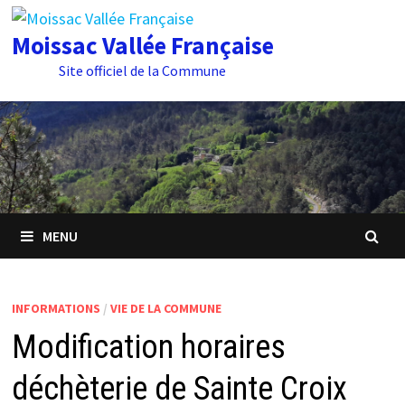
Passer
au
Moissac Vallée Française
contenu
Site officiel de la Commune
MENU
INFORMATIONS
/
VIE DE LA COMMUNE
Modification horaires
déchèterie de Sainte Croix