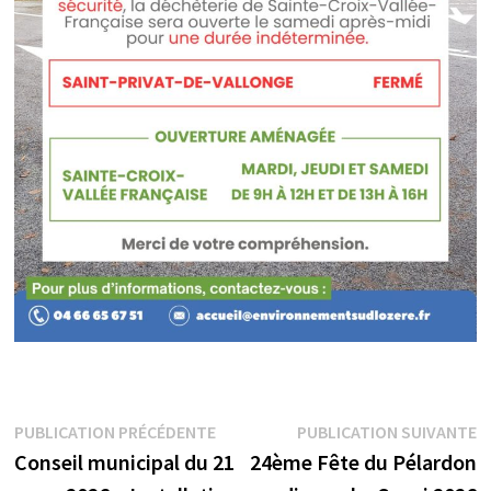
Navigation
Publication
P
PUBLICATION PRÉCÉDENTE
PUBLICATION SUIVANTE
précédente :
s
Conseil municipal du 21
24ème Fête du Pélardon
de